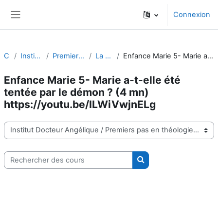
Passer au contenu principal
Connexion
Panneau latéral
Cours
Institut Docteur Angélique
Premiers pas en théologie catholique
La Jeunesse de Marie
Enfance Marie 5- Marie a-t-elle été tentée par le démon ? (4 mn) https://youtu.be/ILWiVwjnELg
Enfance Marie 5- Marie a-t-elle été
tentée par le démon ? (4 mn)
https://youtu.be/ILWiVwjnELg
Catégories de cours
Rechercher des cours
Rechercher des cours