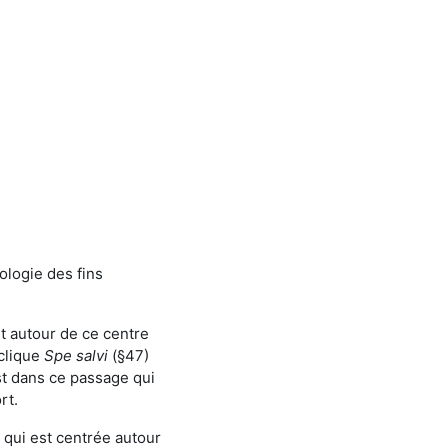
ologie des fins
rt autour de ce centre
yclique
Spe salvi
(§47)
st dans ce passage qui
rt.
 qui est centrée autour