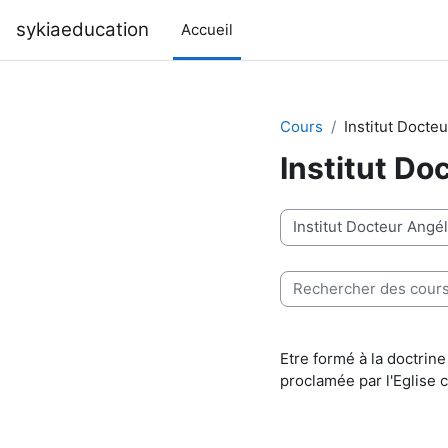
Passer au contenu principal
sykiaeducation
Accueil
Cours
Institut Docte
Institut Do
Catégories de cours
Rechercher des cours
Etre formé à la doctrine
proclamée par l'Eglise 