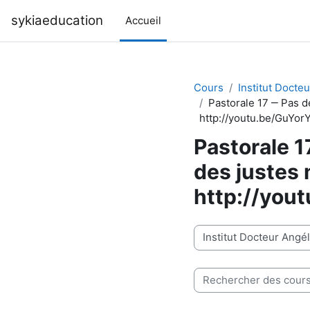
Passer au contenu principal
sykiaeducation
Accueil
Cours
Institut Docte
Pastorale 17 ‒ Pas d
http://youtu.be/GuYo
Pastorale 17
des justes 
http://yo
Catégories de cours
Rechercher des cours