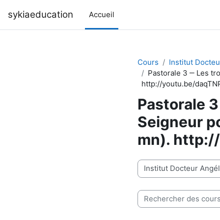
Passer au contenu principal
sykiaeducation
Accueil
Cours
Institut Docte
Pastorale 3 ‒ Les tr
http://youtu.be/daqT
Pastorale 3 
Seigneur p
mn). http:
Catégories de cours
Rechercher des cours