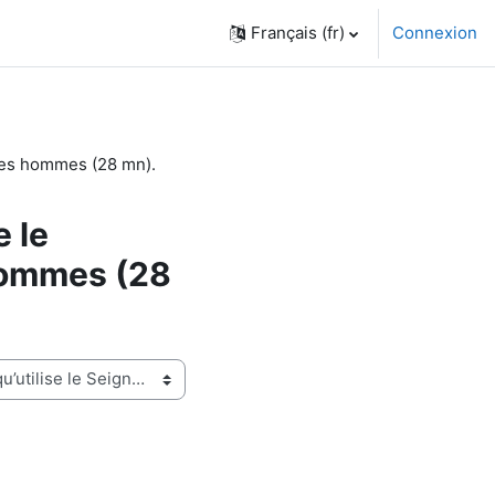
Français ‎(fr)‎
Connexion
 les hommes (28 mn).
e le
 hommes (28