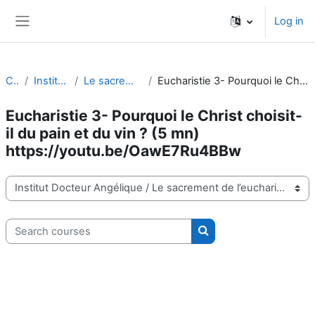
Skip to main content
Log in
Side panel
Courses
Institut Docteur Angélique
Le sacrement de l’eucharistie et la messe
Eucharistie 3- Pourquoi le Christ choisit-il du pain et du vin ? (5 mn) https://youtu.be/OawE7Ru4BBw
Eucharistie 3- Pourquoi le Christ choisit-
il du pain et du vin ? (5 mn)
https://youtu.be/OawE7Ru4BBw
Course categories
Search courses
Search courses