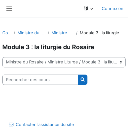
Passer au contenu principal
Connexion
Panneau latéral
Cours
Ministre du Rosaire
Ministre Liturge
Module 3 : la liturgie du Rosaire
Module 3 : la liturgie du Rosaire
Catégories de cours
Rechercher des cours
Rechercher des cours
Contacter l'assistance du site